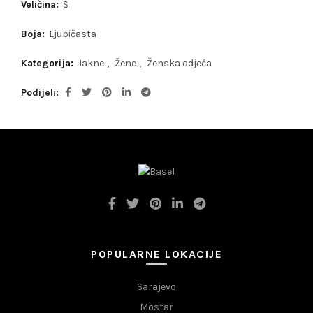
Veličina:
S
Boja:
Ljubičasta
Kategorija:
Jakne
,
Žene
,
Ženska odjeća
Podijeli
POPULARNE LOKACIJE
Sarajevo
Mostar