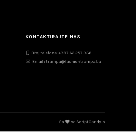
KONTAKTIRAJTE NAS
Broj telefona: +387 62 257 336
Email : trampa@fashiontrampa.ba
Sa
od
ScriptCandy.io