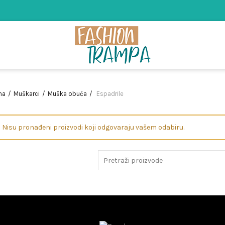
na
Muškarci
Muška obuća
Espadrile
Nisu pronađeni proizvodi koji odgovaraju vašem odabiru.
Search
for: