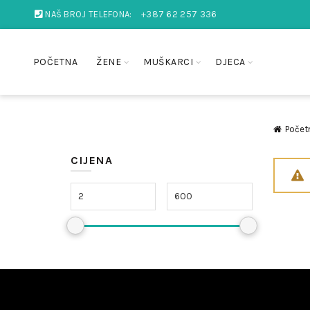
NAŠ BROJ TELEFONA:
+387 62 257 336
POČETNA
ŽENE
MUŠKARCI
DJECA
Počet
CIJENA