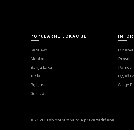
POPULARNE LOKACIJE
INFOR
Sarajevo
O nama
Mostar
Pravila 
Banja Luka
Pomoć
Tuzla
Oglašav
Bijeljina
Šta je 
Goražde
© 2021 FashionTrampa. Sva prava zadržana