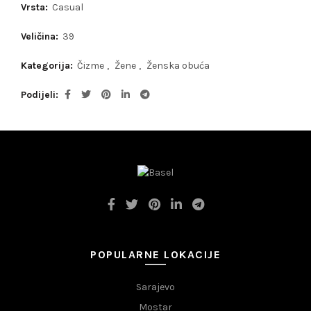
Vrsta:
Casual
Veličina:
39
Kategorija:
Čizme
,
Žene
,
Ženska obuća
Podijeli
POPULARNE LOKACIJE
Sarajevo
Mostar