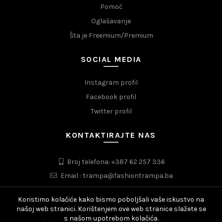
Pomoć
Oglašavanje
Šta je Freemium/Premium
SOCIAL MEDIA
Instagram profil
Facebook profil
Twitter profil
KONTAKTIRAJTE NAS
Broj telefona: +387 62 257 336
Email : trampa@fashiontrampa.ba
Koristimo kolačiće kako bismo poboljšali vaše iskustvo na
našoj web stranici. Korištenjem ove web stranice slažete se
s našom upotrebom kolačića.