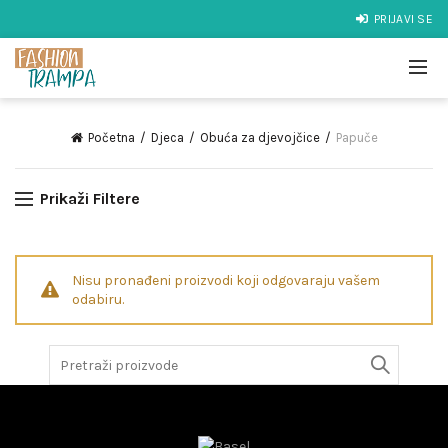
PRIJAVI SE
Početna
Djeca
Obuća za djevojčice
Papuče
Prikaži Filtere
Nisu pronađeni proizvodi koji odgovaraju vašem
odabiru.
Search
for: