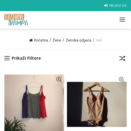
PRIJAVI SE
Početna
Žene
Ženska odjeća
Veš
Prikaži Filtere