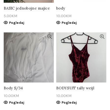
BASIC jednobojne majice
body
5.00
KM
10.00
KM
Pogledaj
Pogledaj
Body S/34
BODYSUIT tally weijl
10.00
KM
10.00
KM
Pogledaj
Pogledaj