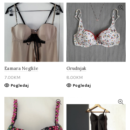
Esmara Negliže
Grudnjak
7.00
KM
8.00
KM
Pogledaj
Pogledaj