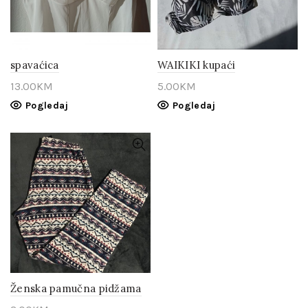
spavaćica
WAIKIKI kupaći
13.00
KM
5.00
KM
Pogledaj
Pogledaj
Ženska pamučna pidžama