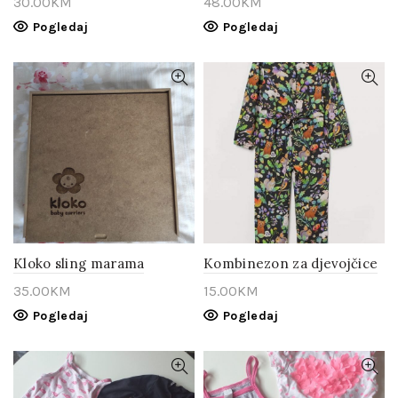
30.00
KM
48.00
KM
Pogledaj
Pogledaj
Kloko sling marama
Kombinezon za djevojčice
35.00
KM
15.00
KM
Pogledaj
Pogledaj