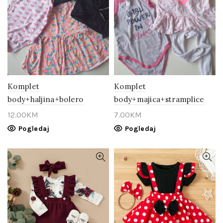
Komplet
Komplet
body+haljina+bolero
body+majica+stramplice
12.00
KM
7.00
KM
Pogledaj
Pogledaj