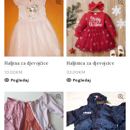
Haljina za djevojčice
Haljinica za djevojcice
10.00
KM
33.00
KM
Pogledaj
Pogledaj