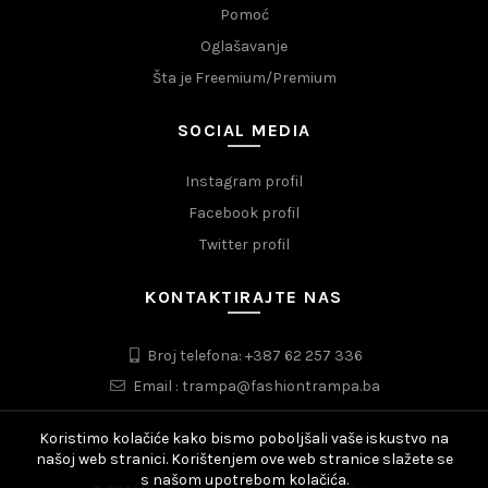
Pomoć
Oglašavanje
Šta je Freemium/Premium
SOCIAL MEDIA
Instagram profil
Facebook profil
Twitter profil
KONTAKTIRAJTE NAS
Broj telefona: +387 62 257 336
Email : trampa@fashiontrampa.ba
Koristimo kolačiće kako bismo poboljšali vaše iskustvo na
našoj web stranici. Korištenjem ove web stranice slažete se
s našom upotrebom kolačića.