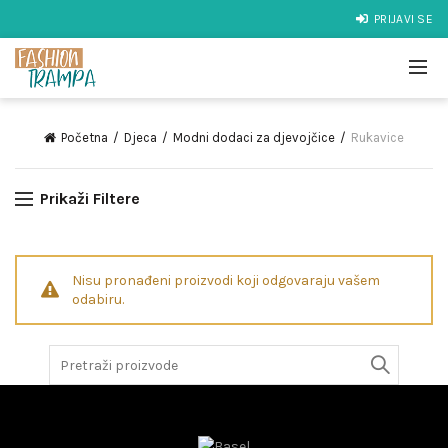
PRIJAVI SE
Početna
Djeca
Modni dodaci za djevojčice
Rukavice
Prikaži Filtere
Nisu pronađeni proizvodi koji odgovaraju vašem
odabiru.
Search
for: