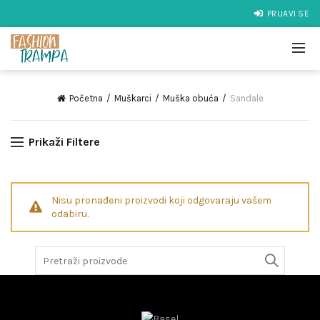
PRIJAVI SE
Početna
Muškarci
Muška obuća
Sandale
Prikaži Filtere
Nisu pronađeni proizvodi koji odgovaraju vašem
odabiru.
Search
for: