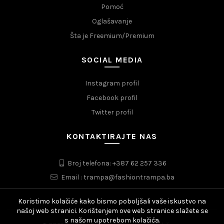
Pomoć
Oglašavanje
Šta je Freemium/Premium
SOCIAL MEDIA
Instagram profil
Facebook profil
Twitter profil
KONTAKTIRAJTE NAS
Broj telefona: +387 62 257 336
Email : trampa@fashiontrampa.ba
Koristimo kolačiće kako bismo poboljšali vaše iskustvo na
našoj web stranici. Korištenjem ove web stranice slažete se
s našom upotrebom kolačića.