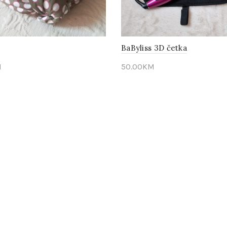
BaByliss 3D četka
M
50.00
KM
edaj
Pogledaj