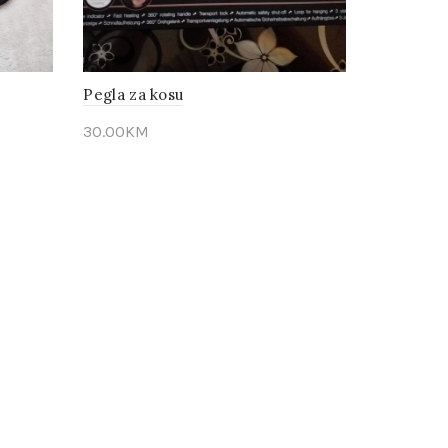
Pegla za kosu
30.00
KM
Pogledaj