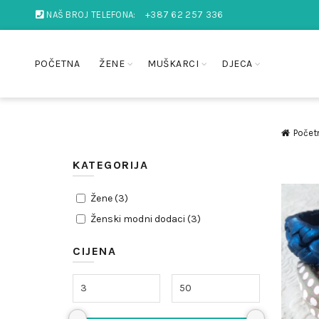
NAŠ BROJ TELEFONA:
+387 62 257 336
POČETNA
ŽENE
MUŠKARCI
DJECA
Počet
KATEGORIJA
Žene
(
3
)
Ženski modni dodaci
(
3
)
CIJENA