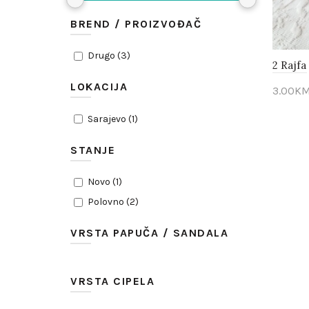
BREND / PROIZVOĐAČ
Drugo
(
3
)
2 Rajfa
LOKACIJA
3.00
K
Pogl
Sarajevo
(
1
)
STANJE
Novo
(
1
)
Polovno
(
2
)
VRSTA PAPUČA / SANDALA
VRSTA CIPELA