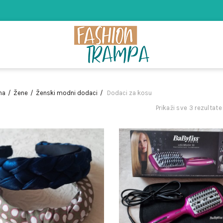
na
Žene
Ženski modni dodaci
Dodaci za kosu
Prikaži sve 3 rezultate