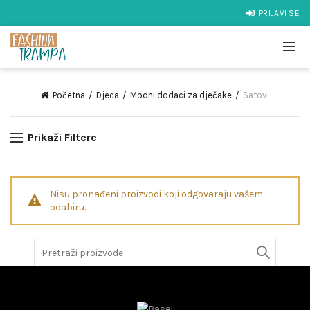
PRIJAVI SE
Početna
Djeca
Modni dodaci za dječake
Satovi
Prikaži Filtere
Nisu pronađeni proizvodi koji odgovaraju vašem
odabiru.
Search
for: