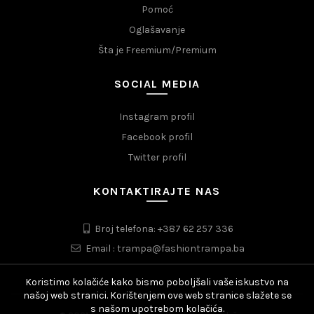
Pomoć
Oglašavanje
Šta je Freemium/Premium
SOCIAL MEDIA
Instagram profil
Facebook profil
Twitter profil
KONTAKTIRAJTE NAS
Broj telefona: +387 62 257 336
Email : trampa@fashiontrampa.ba
Koristimo kolačiće kako bismo poboljšali vaše iskustvo na
našoj web stranici. Korištenjem ove web stranice slažete se
s našom upotrebom kolačića.