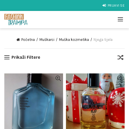
PRIJAVI SE
Početna
Muškarci
Muška kozmetika
Njega tijela
Prikaži Filtere