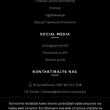
Pravila i uslovi korištenja
Pomoć
Oglašavanje
Šta je Freemium/Premium
SOCIAL MEDIA
Instagram profil
Facebook profil
Twitter profil
KONTAKTIRAJTE NAS
Broj telefona: +387 62 257 336
Email : trampa@fashiontrampa.ba
Koristimo kolačiće kako bismo poboljšali vaše iskustvo na
našoj web stranici. Korištenjem ove web stranice slažete se