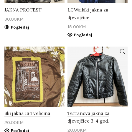
JAKNA PROTEST
LCWaikiki jakna za
djevojčice
30.00
KM
18.00
KM
Pogledaj
Pogledaj
Ski jakna 164 velicina
Terranova jakna za
djevojčice 3-4 god.
20.00
KM
20.00
KM
Pogledaj