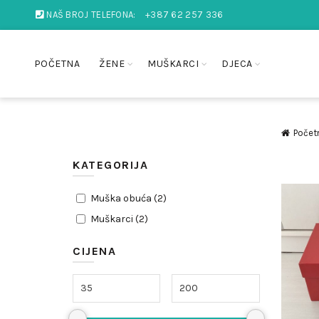
NAŠ BROJ TELEFONA:
+387 62 257 336
POČETNA
ŽENE
MUŠKARCI
DJECA
Počet
KATEGORIJA
Muška obuća
(
2
)
Muškarci
(
2
)
CIJENA