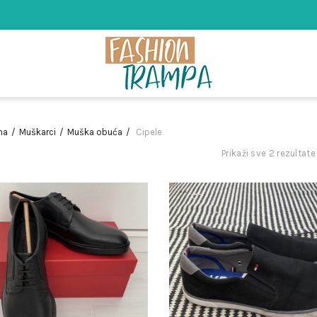
na
Muškarci
Muška obuća
Cipele
Prikaži sve 2 rezultate