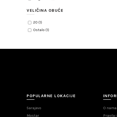
VELIČINA OBUĆE
20
(
1
)
Ostalo
(
1
)
POPULARNE LOKACIJE
INFOR
Sarajevo
O nama
Mostar
Pravila 