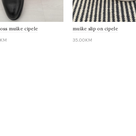
oss muške cipele
muške slip on cipele
KM
35.00
KM
edaj
Pogledaj