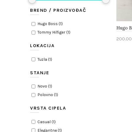
BREND / PROIZVOĐAČ
Hugo Boss
(
1
)
Hugo B
Tommy Hilfiger
(
1
)
200.00
LOKACIJA
Pogl
Tuzla
(
1
)
STANJE
Novo
(
1
)
Polovno
(
1
)
VRSTA CIPELA
Casual
(
1
)
Elegantne
(
1
)