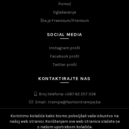
Pomoć
Oglašavanje
Šta je Freemium/Premium
SOCIAL MEDIA
Instagram profil
Facebook profil
Twitter profil
KONTAKTIRAJTE NAS
Broj telefona: +387 62 257 336
Email : trampa@fashiontrampa.ba
Koristimo kolačiće kako bismo poboljšali vaše iskustvo na
našoj web stranici. Korištenjem ove web stranice slažete se
s našom upotrebom kolačića.