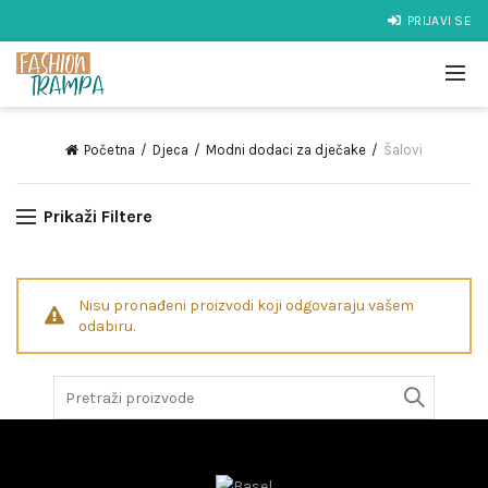
PRIJAVI SE
Početna
Djeca
Modni dodaci za dječake
Šalovi
Prikaži Filtere
Nisu pronađeni proizvodi koji odgovaraju vašem
odabiru.
Search
for: