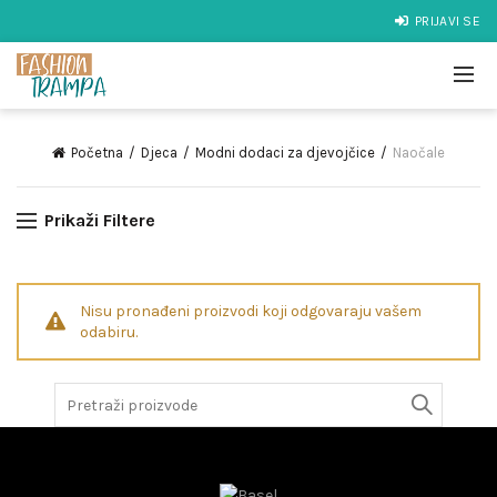
PRIJAVI SE
Početna
Djeca
Modni dodaci za djevojčice
Naočale
Prikaži Filtere
Nisu pronađeni proizvodi koji odgovaraju vašem
odabiru.
Search
for: