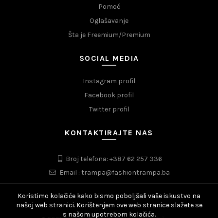
Pomoć
Oglašavanje
Šta je Freemium/Premium
SOCIAL MEDIA
Instagram profil
Facebook profil
Twitter profil
KONTAKTIRAJTE NAS
Broj telefona: +387 62 257 336
Email : trampa@fashiontrampa.ba
Koristimo kolačiće kako bismo poboljšali vaše iskustvo na
našoj web stranici. Korištenjem ove web stranice slažete se
s našom upotrebom kolačića.