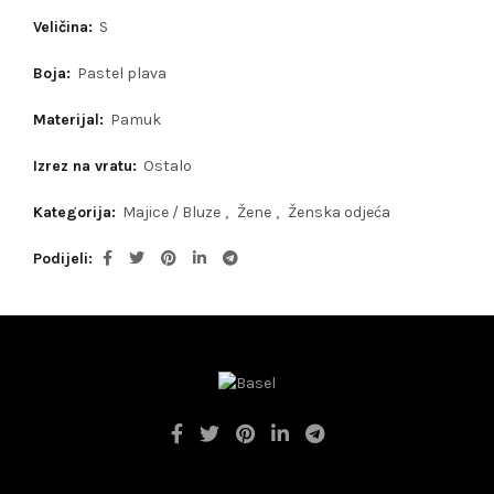
Veličina:
S
Boja:
Pastel plava
Materijal:
Pamuk
Izrez na vratu:
Ostalo
Kategorija:
Majice / Bluze
,
Žene
,
Ženska odjeća
Podijeli