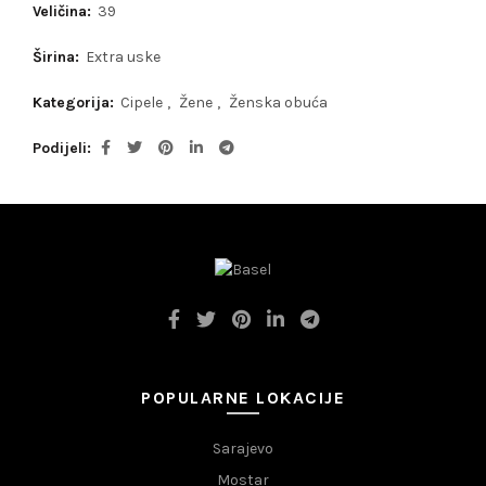
Veličina:
39
Širina:
Extra uske
Kategorija:
Cipele
,
Žene
,
Ženska obuća
Podijeli
POPULARNE LOKACIJE
Sarajevo
Mostar