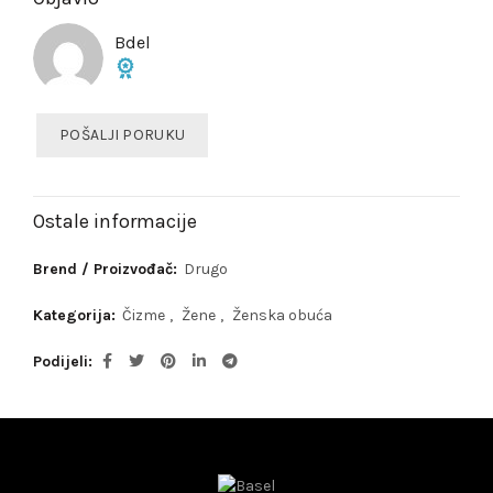
Bdel
POŠALJI PORUKU
Ostale informacije
Brend / Proizvođač:
Drugo
Kategorija:
Čizme
,
Žene
,
Ženska obuća
Podijeli