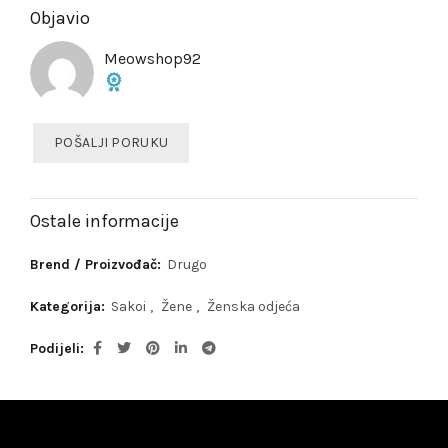
Objavio
Meowshop92
POŠALJI PORUKU
Ostale informacije
Brend / Proizvođač:
Drugo
Kategorija:
Sakoi
,
Žene
,
Ženska odjeća
Podijeli