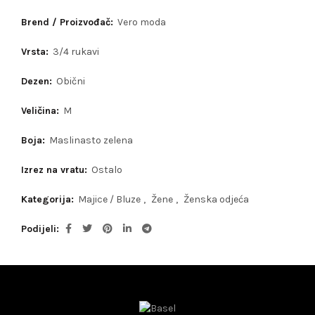
Brend / Proizvođač:
Vero moda
Vrsta:
3/4 rukavi
Dezen:
Obični
Veličina:
M
Boja:
Maslinasto zelena
Izrez na vratu:
Ostalo
Kategorija:
Majice / Bluze
,
Žene
,
Ženska odjeća
Podijeli