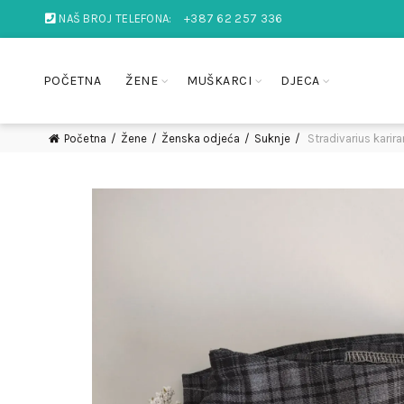
NAŠ BROJ TELEFONA:
+387 62 257 336
POČETNA
ŽENE
MUŠKARCI
DJECA
Početna
Žene
Ženska odjeća
Suknje
Stradivarius karir