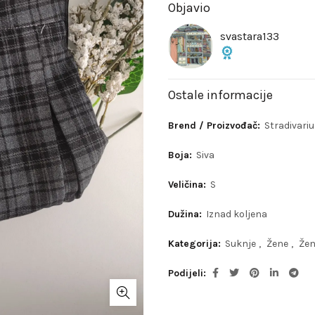
Objavio
svastara133
Ostale informacije
Brend / Proizvođač:
Stradivari
Boja:
Siva
Veličina:
S
Dužina:
Iznad koljena
Kategorija:
Suknje
,
Žene
,
Žen
Podijeli