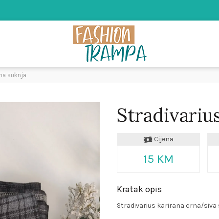
ana suknja
Stradivariu
Cijena
15 KM
Kratak opis
Stradivarius karirana crna/siva s