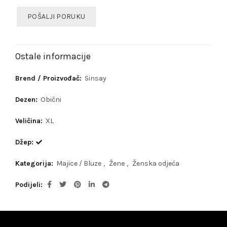
POŠALJI PORUKU
Ostale informacije
Brend / Proizvođač:
Sinsay
Dezen:
Obični
Veličina:
XL
Džep:
Kategorija:
Majice / Bluze
,
Žene
,
Ženska odjeća
Podijeli