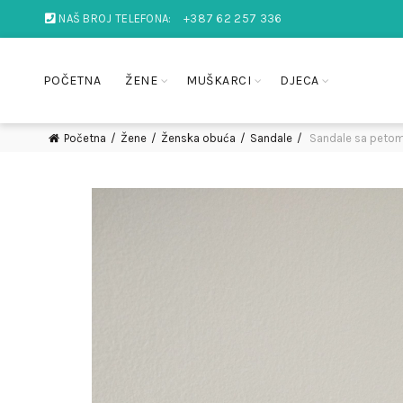
NAŠ BROJ TELEFONA:
+387 62 257 336
POČETNA
ŽENE
MUŠKARCI
DJECA
Početna
Žene
Ženska obuća
Sandale
Sandale sa peto