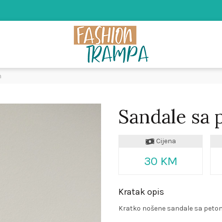
m
Sandale sa
Cijena
30 KM
Kratak opis
Kratko nošene sandale sa petom