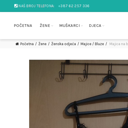
NAŠ BROJ TELEFONA:
+387 62 257 336
POČETNA
ŽENE
MUŠKARCI
DJECA
Početna
Žene
Ženska odjeća
Majice / Bluze
Majica na b