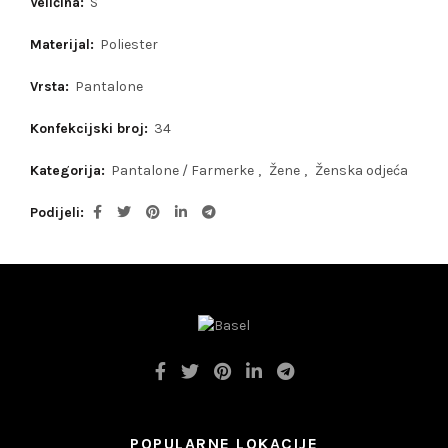
Veličina:
S
Materijal:
Poliester
Vrsta:
Pantalone
Konfekcijski broj:
34
Kategorija:
Pantalone / Farmerke
,
Žene
,
Ženska odjeća
Podijeli
POPULARNE LOKACIJE