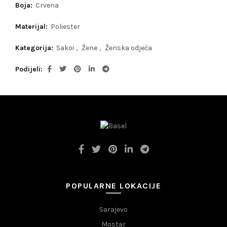
Boja:
Crvena
Materijal:
Poliester
Kategorija:
Sakoi
,
Žene
,
Ženska odjeća
Podijeli
POPULARNE LOKACIJE
Sarajevo
Mostar