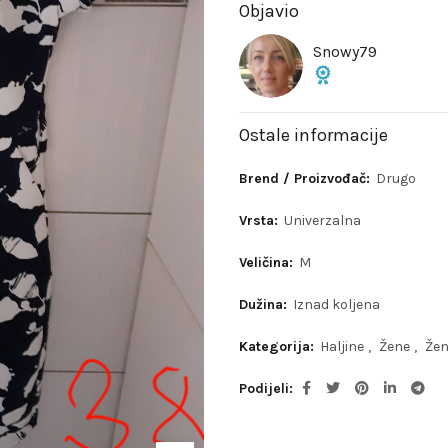
Objavio
Snowy79
Ostale informacije
Brend / Proizvođač:
Drugo
Vrsta:
Univerzalna
Veličina:
M
Dužina:
Iznad koljena
Kategorija:
Haljine
,
Žene
,
Žen
Podijeli