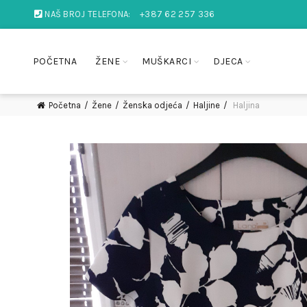
NAŠ BROJ TELEFONA:
+387 62 257 336
POČETNA
ŽENE
MUŠKARCI
DJECA
Početna
Žene
Ženska odjeća
Haljine
Haljina