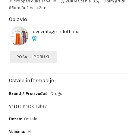
✧ cropped duks // vel. M-L // 20KM Stanje: 9.5/¹⁰ Obim grudi:
95cm Dužina: 42cm
Objavio
lovevintage_clothing
POŠALJI PORUKU
Ostale informacije
Brend / Proizvođač:
Drugo
Vrsta:
Kratki rukavi
Dezen:
Ostalo
Veličina:
M