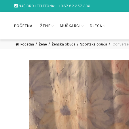
NAŠ BROJ TELEFONA:
+387 62 257 336
POČETNA
ŽENE
MUŠKARCI
DJECA
Početna
Žene
Ženska obuća
Sportska obuća
Converse