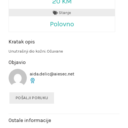
20 KM
Stanje
Polovno
Kratak opis
Unutrašnji dio kožni. Očuvane
Objavio
aida.delic@aiesec.net
POŠALJI PORUKU
Ostale informacije