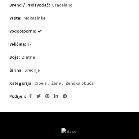
Brend / Proizvođač:
Graceland
Vrsta:
Mokasinke
Vodootporno:
Veličina:
17
Boja:
Zlatna
Širina:
Srednje
Kategorija:
Cipele
,
Žene
,
Ženska obuća
Podijeli