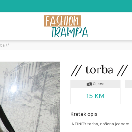
rba //
// torba //
Cijena
15 KM
Kratak opis
INFINITY torba, nošena jednom.