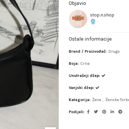
Objavio
stop.n.shop
Ostale informacije
Brend / Proizvođač:
Drugo
Boja:
Crna
Unutrašnji džep:
Vanjski džep:
Kategorija:
Žene
,
Ženske Torb
Podijeli