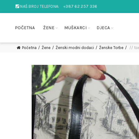
NAŠ BROJ TELEFONA:
+387 62 257 336
POČETNA
ŽENE
MUŠKARCI
DJECA
Početna
Žene
Ženski modni dodaci
Ženske Torbe
// to