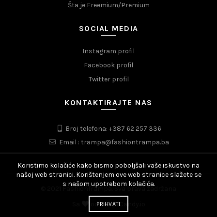
Šta je Freemium/Premium
SOCIAL MEDIA
Instagram profil
Facebook profil
Twitter profil
KONTAKTIRAJTE NAS
Broj telefona: +387 62 257 336
Email : trampa@fashiontrampa.ba
Koristimo kolačiće kako bismo poboljšali vaše iskustvo na
našoj web stranici. Korištenjem ove web stranice slažete se
s našom upotrebom kolačića.
© 2021 FashionTrampa. Sva prava zadržana
Sa
od
ScriptCandy.io
PRIHVATI