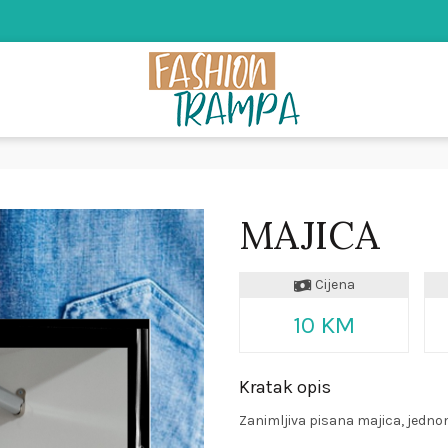
MAJICA
Cijena
10 KM
Kratak opis
Zanimljiva pisana majica, jedn