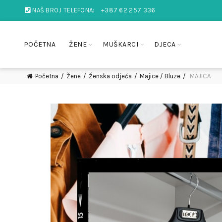
NAŠ BROJ TELEFONA:
+387 62 257 336
POČETNA
ŽENE
MUŠKARCI
DJECA
Početna
Žene
Ženska odjeća
Majice / Bluze
MAJICA