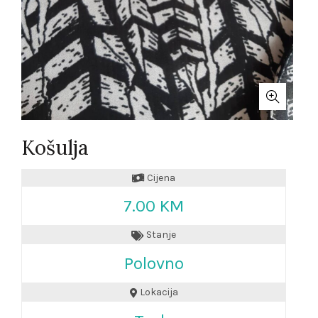
Košulja
Cijena
7.00 KM
Stanje
Polovno
Lokacija