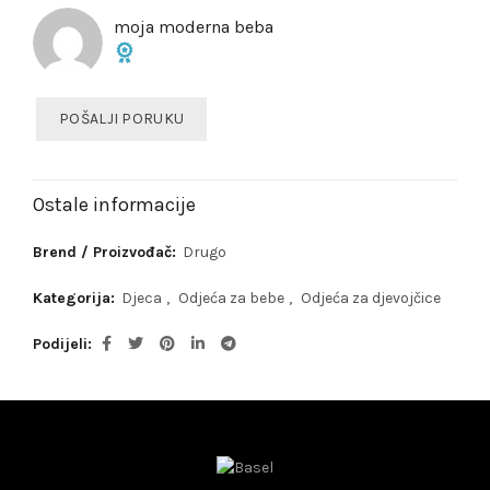
moja moderna beba
POŠALJI PORUKU
Ostale informacije
Brend / Proizvođač:
Drugo
Kategorija:
Djeca
,
Odjeća za bebe
,
Odjeća za djevojčice
Podijeli