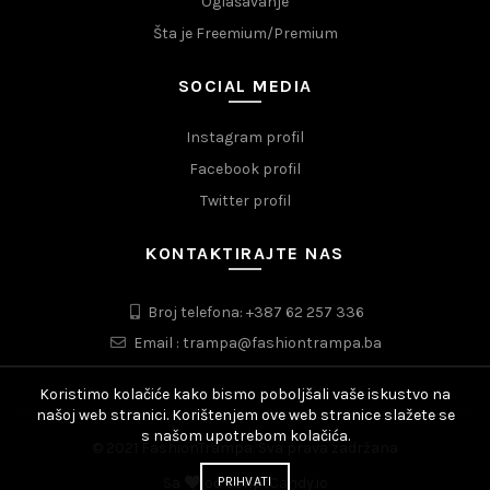
Oglašavanje
Šta je Freemium/Premium
SOCIAL MEDIA
Instagram profil
Facebook profil
Twitter profil
KONTAKTIRAJTE NAS
Broj telefona: +387 62 257 336
Email : trampa@fashiontrampa.ba
Koristimo kolačiće kako bismo poboljšali vaše iskustvo na
našoj web stranici. Korištenjem ove web stranice slažete se
s našom upotrebom kolačića.
© 2021 FashionTrampa. Sva prava zadržana
Sa
od
ScriptCandy.io
PRIHVATI