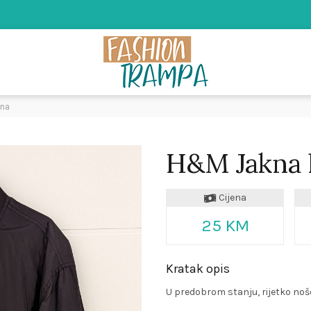
na
H&M Jakna 
Cijena
25 KM
Kratak opis
U predobrom stanju, rijetko noš