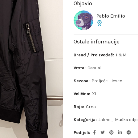
Objavio
Pablo Emilio
Ostale informacije
Brend / Proizvođač:
H&M
Vrsta:
Casual
Sezona:
Proljeće - Jesen
Veličina:
XL
Boja:
Crna
Kategorija:
Jakne
,
Muška odje
Podijeli