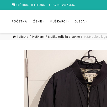
NAŠ BROJ TELEFONA:
+387 62 257 336
POČETNA
ŽENE
MUŠKARCI
DJECA
Početna
Muškarci
Muška odjeća
Jakne
H&M Jakna laga