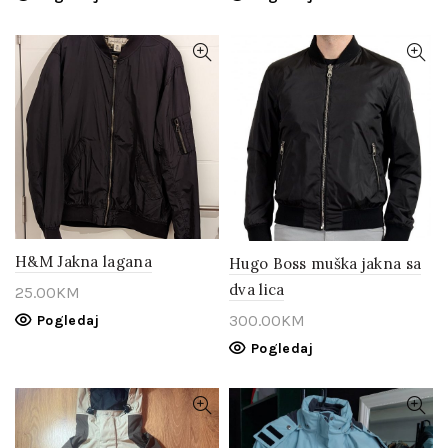
H&M Jakna lagana
Hugo Boss muška jakna sa
dva lica
25.00
KM
300.00
KM
Pogledaj
Pogledaj