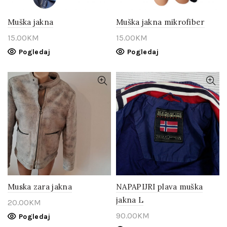
Muška jakna
Muška jakna mikrofiber
15.00
KM
15.00
KM
Pogledaj
Pogledaj
Muska zara jakna
NAPAPIJRI plava muška
jakna L
20.00
KM
90.00
KM
Pogledaj