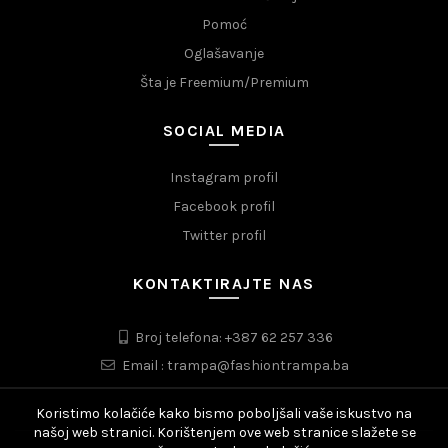
Pomoć
Oglašavanje
Šta je Freemium/Premium
SOCIAL MEDIA
Instagram profil
Facebook profil
Twitter profil
KONTAKTIRAJTE NAS
Broj telefona: +387 62 257 336
Email : trampa@fashiontrampa.ba
Koristimo kolačiće kako bismo poboljšali vaše iskustvo na
našoj web stranici. Korištenjem ove web stranice slažete se