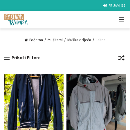
PRIJAVI SE
Početna
Muškarci
Muška odjeća
Jakne
Prikaži Filtere