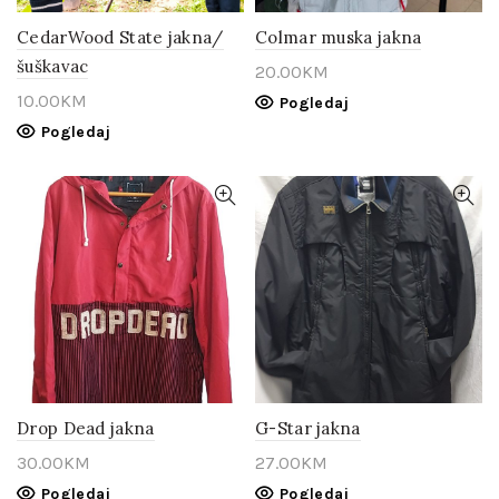
CedarWood State jakna/
Colmar muska jakna
šuškavac
20.00
KM
10.00
KM
Pogledaj
Pogledaj
Drop Dead jakna
G-Star jakna
30.00
KM
27.00
KM
Pogledaj
Pogledaj