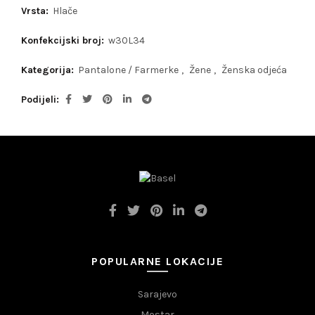
Vrsta:
Hlače
Konfekcijski broj:
w30L34
Kategorija:
Pantalone / Farmerke
,
Žene
,
Ženska odjeća
Podijeli
POPULARNE LOKACIJE
Sarajevo
Mostar