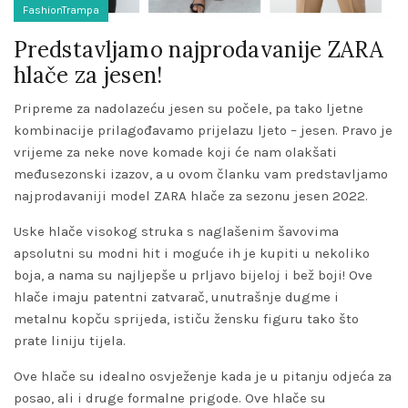
FashionTrampa
Predstavljamo najprodavanije ZARA
hlače za jesen!
Pripreme za nadolazeću jesen su počele, pa tako ljetne
kombinacije prilagođavamo prijelazu ljeto – jesen. Pravo je
vrijeme za neke nove komade koji će nam olakšati
međusezonski izazov, a u ovom članku vam predstavljamo
najprodavaniji model ZARA hlače za sezonu jesen 2022.
Uske hlače visokog struka s naglašenim šavovima
apsolutni su modni hit i moguće ih je kupiti u nekoliko
boja, a nama su najljepše u prljavo bijeloj i bež boji! Ove
hlače imaju patentni zatvarač, unutrašnje dugme i
metalnu kopču sprijeda, ističu žensku figuru tako što
prate liniju tijela.
Ove hlače su idealno osvježenje kada je u pitanju odjeća za
posao, ali i druge formalne prigode. Ove hlače su