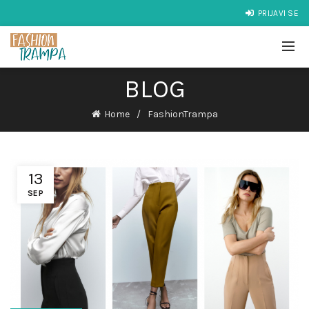
PRIJAVI SE
BLOG
Home
FashionTrampa
13
SEP