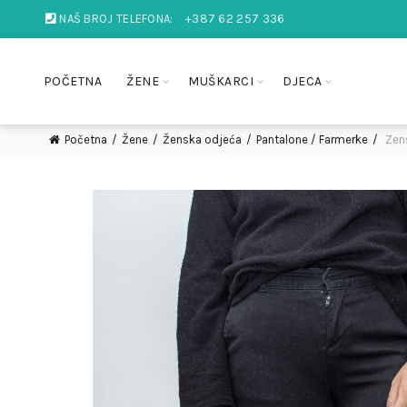
NAŠ BROJ TELEFONA:
+387 62 257 336
POČETNA
ŽENE
MUŠKARCI
DJECA
Početna
Žene
Ženska odjeća
Pantalone / Farmerke
Zens