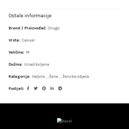
Ostale informacije
Brend / Proizvođač:
Drugo
Vrsta:
Casual
Veličina:
M
Dužina:
Iznad koljena
Kategorija:
Haljine
,
Žene
,
Ženska odjeća
Podijeli