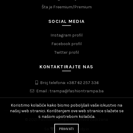
Šta je Freemium/Premium
SOCIAL MEDIA
Instagram profil
Facebook profil
Twitter profil
KONTAKTIRAJTE NAS
Broj telefona: +387 62 257 336
Email : trampa@fashiontrampa.ba
Koristimo kolačiće kako bismo poboljšali vaše iskustvo na
našoj web stranici. Korištenjem ove web stranice slažete se
s našom upotrebom kolačića.
© 2021 FashionTrampa. Sva prava zadržana
Sa
od
ScriptCandy.io
PRIHVATI