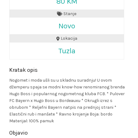
80 KM
Stanje
Novo
Lokacija
Tuzla
Kratak opis
Nogomet i moda ušli su u skladnu suradnju! U ovom
džemperu spaja se modni know-how renomiranog brenda
Hugo Boss i popularnog nogometnog kluba FCB. * Pulover
FC Bayern x Hugo Boss u Bordeauxu * Okrugli izrez s
obrubom * Reljefni Bayern natpis na prednjoj strani *
Elastični rub i manšete * Ravno krojenje Boja: bordo
Materijal: 100% pamuk
Objavio