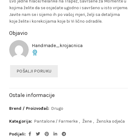
Evo jedne hlace/helanke na Trapez, savršene za Momente u
kojima želite da se osjećate ugodno i savršeno u isto vrijeme.
Javite nam se i sijemo ih po vašoj mjeri, želji sa detaljima
koje želite i korekcijama koje bi Vi lično odradile.
Objavio
Handmade_krojacnica
POŠALJI PORUKU
Ostale informacije
Brend / Proizvođač:
Drugo
Kategorija:
Pantalone / Farmerke
,
Žene
,
Ženska odjeća
Podijeli