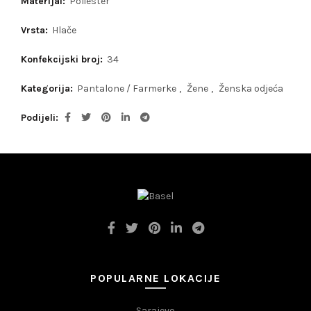
Materijal:
Poliester
Vrsta:
Hlače
Konfekcijski broj:
34
Kategorija:
Pantalone / Farmerke
,
Žene
,
Ženska odjeća
Podijeli
POPULARNE LOKACIJE
Sarajevo