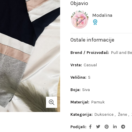
Objavio
Modalina
Ostale informacije
Brend / Proizvođač:
Pull and B
Vrsta:
Casual
Veličina:
S
Boja:
Siva
Materijal:
Pamuk
Kategorija:
Dukserice
,
Žene
,
Podijeli