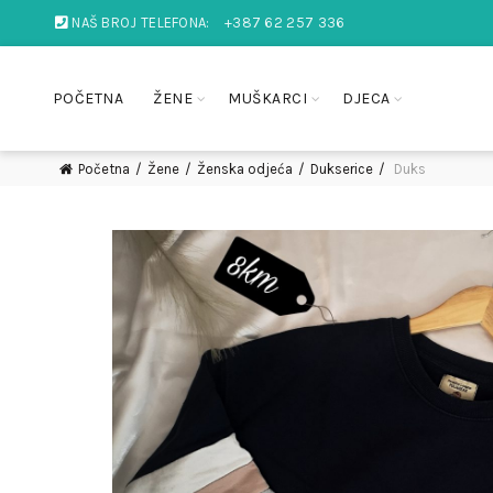
NAŠ BROJ TELEFONA:
+387 62 257 336
POČETNA
ŽENE
MUŠKARCI
DJECA
Početna
Žene
Ženska odjeća
Dukserice
Duks