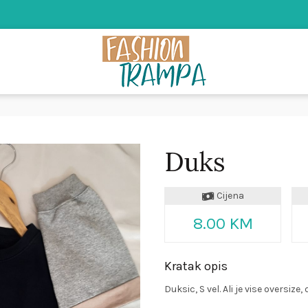
Duks
Cijena
8.00 KM
Kratak opis
Duksic, S vel. Ali je vise oversize,