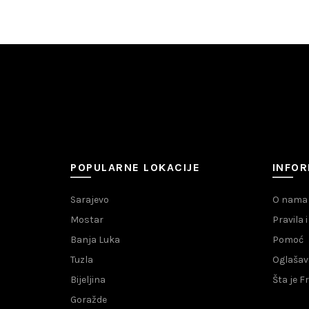
POPULARNE LOKACIJE
INFOR
Sarajevo
O nama
Mostar
Pravila 
Banja Luka
Pomoć
Tuzla
Oglašav
Bijeljina
Šta je 
Goražde