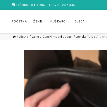
NAŠ BROJ TELEFONA:
+387 62 257 336
POČETNA
ŽENE
MUŠKARCI
DJECA
Početna
Žene
Ženski modni dodaci
Ženske Torbe
Disne