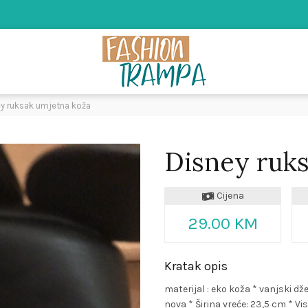
y ruksak umjetna koža
Disney ruks
Cijena
29.00 KM
Kratak opis
materijal : eko koža * vanjski d
nova * Širina vreće: 23,5 cm * V