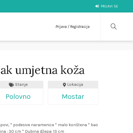
PRIJAVI SE
Prijava / Registracija
ak umjetna koža
Stanje
Lokacija
Polovno
Mostar
žepovi, * podesive naramenice * malo korištena * kao
isina : 30 cm * Dubina džepa: 13 cm