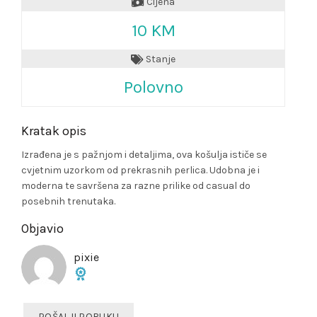
Cijena
10 KM
Stanje
Polovno
Kratak opis
Izrađena je s pažnjom i detaljima, ova košulja ističe se
cvjetnim uzorkom od prekrasnih perlica. Udobna je i
moderna te savršena za razne prilike od casual do
posebnih trenutaka.
Objavio
pixie
POŠALJI PORUKU